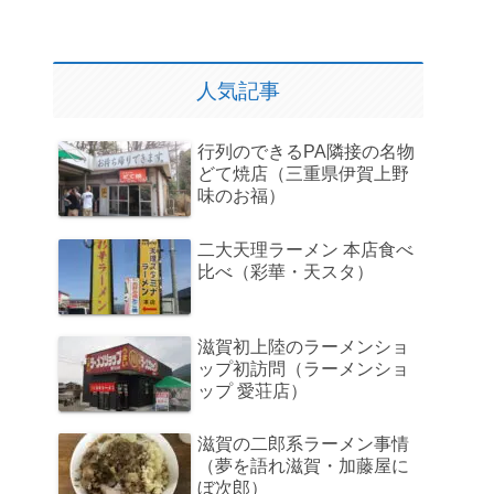
人気記事
行列のできるPA隣接の名物
どて焼店（三重県伊賀上野
味のお福）
二大天理ラーメン 本店食べ
比べ（彩華・天スタ）
滋賀初上陸のラーメンショ
ップ初訪問（ラーメンショ
ップ 愛荘店）
滋賀の二郎系ラーメン事情
（夢を語れ滋賀・加藤屋に
ぼ次郎）