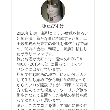
たびすけ
2020年初頭、新型コロナが猛威を振るい
始めた頃、新たな事に挑戦するため、二
十数年務めた東京の会社を40代半ばで辞
め、関西の会社に転職し、滋賀に移住し
たサラリーマンです。
旅とお酒が大好きで、愛車のHONDA
400X（2016年式）に乗って、よくツー
リングに出かけています。
初めて住む関西の地で、にわか関西人と
して生活し始めてから既に約2年経って
からのブログ開設ですが、関東・関西両
方で住んできた視点で、ツーリング旅や
街歩きなどで見聞きした各地の情報を綴
ってゆきたいと思います。
また、このブログを通して関西に長く住