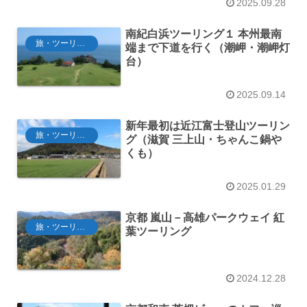
2025.09.28
南紀白浜ツーリング１ 本州最南
旅・ツーリング
端まで下道を行く（潮岬・潮岬灯
台）
2025.09.14
新年最初は近江富士登山ツーリン
旅・ツーリング
グ（滋賀 三上山・ちゃんこ鍋や
くも）
2025.01.29
京都 嵐山－高雄パークウェイ 紅
旅・ツーリング
葉ツーリング
2024.12.28