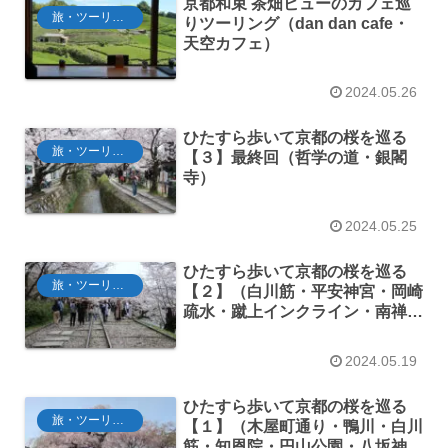
京都和束 茶畑ビューのカフェ巡
旅・ツーリング
りツーリング（dan dan cafe・
天空カフェ）
2024.05.26
ひたすら歩いて京都の桜を巡る
旅・ツーリング
【３】最終回（哲学の道・銀閣
寺）
2024.05.25
ひたすら歩いて京都の桜を巡る
旅・ツーリング
【２】（白川筋・平安神宮・岡崎
疏水・蹴上インクライン・南禅
寺）
2024.05.19
ひたすら歩いて京都の桜を巡る
旅・ツーリング
【１】（木屋町通り・鴨川・白川
筋・知恩院・円山公園・八坂神