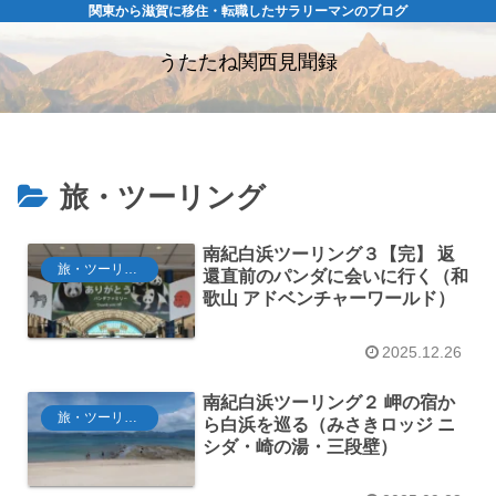
関東から滋賀に移住・転職したサラリーマンのブログ
うたたね関西見聞録
旅・ツーリング
南紀白浜ツーリング３【完】 返
旅・ツーリング
還直前のパンダに会いに行く（和
歌山 アドベンチャーワールド）
2025.12.26
南紀白浜ツーリング２ 岬の宿か
旅・ツーリング
ら白浜を巡る（みさきロッジ ニ
シダ・崎の湯・三段壁）