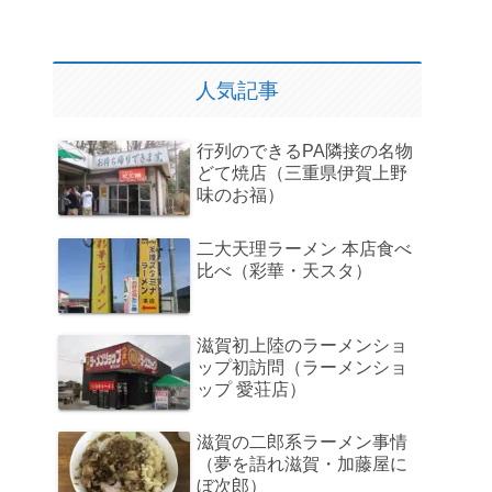
人気記事
行列のできるPA隣接の名物
どて焼店（三重県伊賀上野
味のお福）
二大天理ラーメン 本店食べ
比べ（彩華・天スタ）
滋賀初上陸のラーメンショ
ップ初訪問（ラーメンショ
ップ 愛荘店）
滋賀の二郎系ラーメン事情
（夢を語れ滋賀・加藤屋に
ぼ次郎）