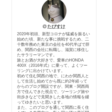
たびすけ
2020年初頭、新型コロナが猛威を振るい
始めた頃、新たな事に挑戦するため、二
十数年務めた東京の会社を40代半ばで辞
め、関西の会社に転職し、滋賀に移住し
たサラリーマンです。
旅とお酒が大好きで、愛車のHONDA
400X（2016年式）に乗って、よくツー
リングに出かけています。
初めて住む関西の地で、にわか関西人と
して生活し始めてから既に約2年経って
からのブログ開設ですが、関東・関西両
方で住んできた視点で、ツーリング旅や
街歩きなどで見聞きした各地の情報を綴
ってゆきたいと思います。
また、このブログを通して関西に長く住