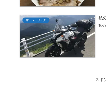
私の
旅・ツーリング
私が
スポ