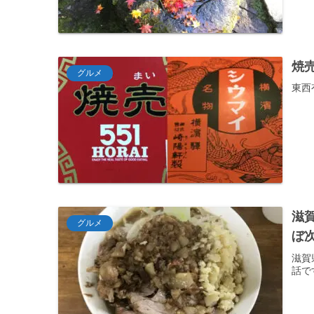
焼売
グルメ
東西
滋
グルメ
ぼ
滋賀
話で