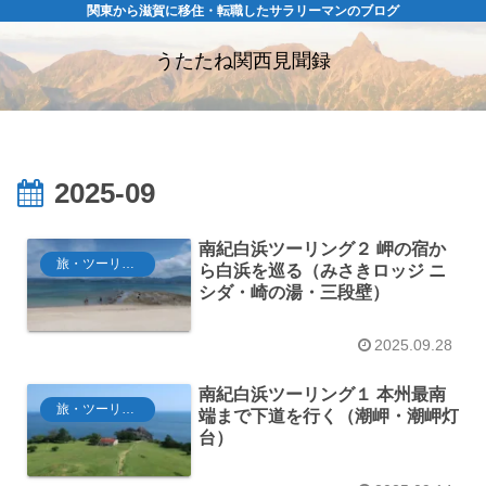
関東から滋賀に移住・転職したサラリーマンのブログ
うたたね関西見聞録
2025-09
南紀白浜ツーリング２ 岬の宿か
旅・ツーリング
ら白浜を巡る（みさきロッジ ニ
シダ・崎の湯・三段壁）
2025.09.28
南紀白浜ツーリング１ 本州最南
旅・ツーリング
端まで下道を行く（潮岬・潮岬灯
台）