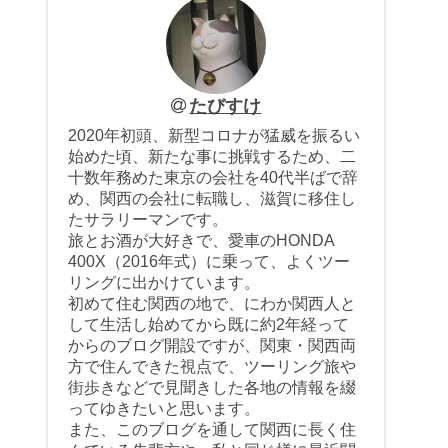
たびすけ
2020年初頭、新型コロナが猛威を振るい
始めた頃、新たな事に挑戦するため、二
十数年務めた東京の会社を40代半ばで辞
め、関西の会社に転職し、滋賀に移住し
たサラリーマンです。
旅とお酒が大好きで、愛車のHONDA
400X（2016年式）に乗って、よくツー
リングに出かけています。
初めて住む関西の地で、にわか関西人と
して生活し始めてから既に約2年経って
からのブログ開設ですが、関東・関西両
方で住んできた視点で、ツーリング旅や
街歩きなどで見聞きした各地の情報を綴
ってゆきたいと思います。
また、このブログを通して関西に長く住