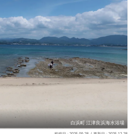
白浜町 江津良浜海水浴場