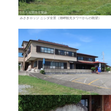
みさきロッジ ニシダ全景（潮岬観光タワーからの眺望）