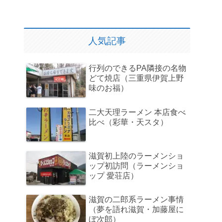
人気記事
行列のできるPA隣接の名物
どて焼店（三重県伊賀上野
味のお福）
二大天理ラーメン 本店食べ
比べ（彩華・天スタ）
滋賀初上陸のラーメンショ
ップ初訪問（ラーメンショ
ップ 愛荘店）
滋賀の二郎系ラーメン事情
（夢を語れ滋賀・加藤屋に
ぼ次郎）