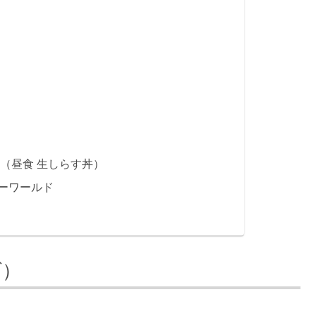
（昼食 生しらす丼）
ーワールド
ダ）