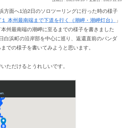
2025.09.28
2025.12.28
浜方面へ1泊2日のソロツーリングに行った時の様子
グ１ 本州最南端まで下道を行く（潮岬・潮岬灯台）
」
て本州最南端の潮岬に至るまでの様子を書きました
翌日白浜町の沿岸部を中心に巡り、返還直前のパンダ
るまでの様子を書いてみようと思います。
でいただけるとうれしいです。