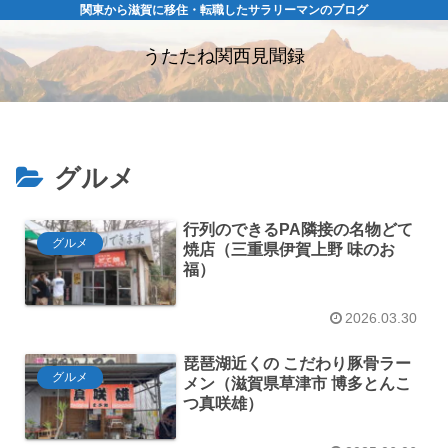
関東から滋賀に移住・転職したサラリーマンのブログ
うたたね関西見聞録
グルメ
行列のできるPA隣接の名物どて
グルメ
焼店（三重県伊賀上野 味のお
福）
2026.03.30
琵琶湖近くの こだわり豚骨ラー
グルメ
メン（滋賀県草津市 博多とんこ
つ真咲雄）