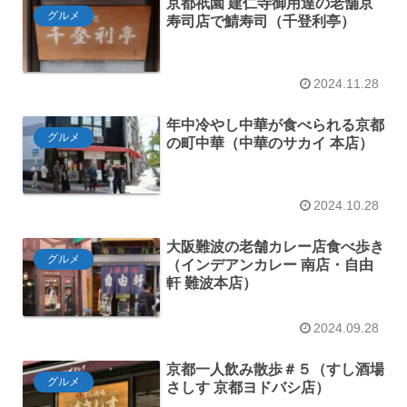
京都祇園 建仁寺御用達の老舗京
グルメ
寿司店で鯖寿司（千登利亭）
2024.11.28
年中冷やし中華が食べられる京都
グルメ
の町中華（中華のサカイ 本店）
2024.10.28
大阪難波の老舗カレー店食べ歩き
グルメ
（インデアンカレー 南店・自由
軒 難波本店）
2024.09.28
京都一人飲み散歩＃５（すし酒場
グルメ
さしす 京都ヨドバシ店）