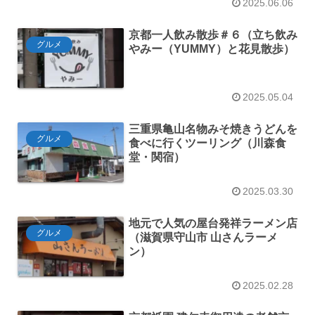
2025.06.06
京都一人飲み散歩＃６（立ち飲み
グルメ
やみー（YUMMY）と花見散歩）
2025.05.04
三重県亀山名物みそ焼きうどんを
グルメ
食べに行くツーリング（川森食
堂・関宿）
2025.03.30
地元で人気の屋台発祥ラーメン店
グルメ
（滋賀県守山市 山さんラーメ
ン）
2025.02.28