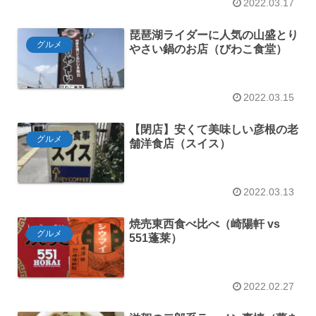
2022.03.17
琵琶湖ライダーに人気の山盛とり
グルメ
やさい鍋のお店（びわこ食堂）
2022.03.15
【閉店】安くて美味しい彦根の老
グルメ
舗洋食店（スイス）
2022.03.13
焼売東西食べ比べ（崎陽軒 vs
グルメ
551蓬莱）
2022.02.27