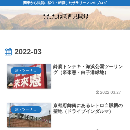
関東から滋賀に移住・転職したサラリーマンのブログ
うたたね関西見聞録
2022-03
鈴鹿トンテキ・海浜公園ツーリン
旅・ツーリング
グ（來來憲・白子港緑地）
2022.03.27
京都府舞鶴にあるレトロ自販機の
旅・ツーリング
聖地（ドライブインダルマ）