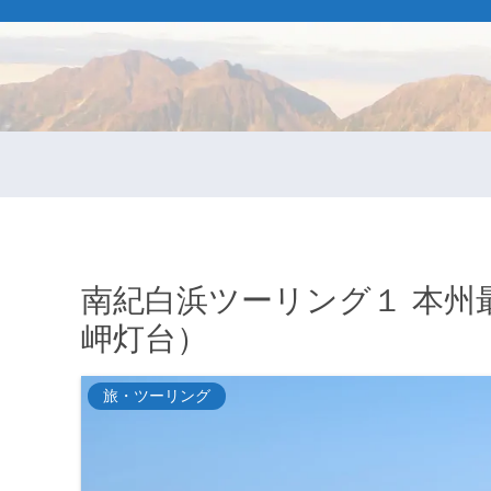
南紀白浜ツーリング１ 本州
岬灯台）
旅・ツーリング