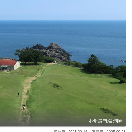
本州最南端 潮岬