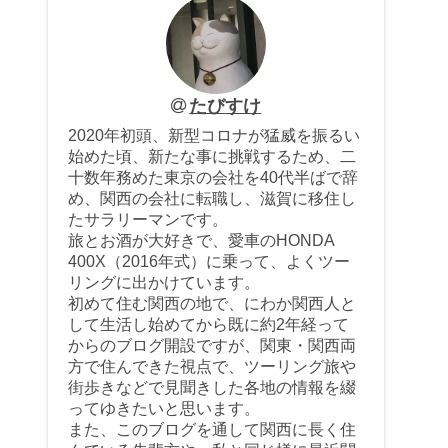
たびすけ
2020年初頭、新型コロナが猛威を振るい
始めた頃、新たな事に挑戦するため、二
十数年務めた東京の会社を40代半ばで辞
め、関西の会社に転職し、滋賀に移住し
たサラリーマンです。
旅とお酒が大好きで、愛車のHONDA
400X（2016年式）に乗って、よくツー
リングに出かけています。
初めて住む関西の地で、にわか関西人と
して生活し始めてから既に約2年経って
からのブログ開設ですが、関東・関西両
方で住んできた視点で、ツーリング旅や
街歩きなどで見聞きした各地の情報を綴
ってゆきたいと思います。
また、このブログを通して関西に長く住