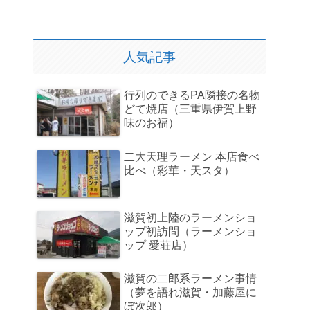
人気記事
行列のできるPA隣接の名物
どて焼店（三重県伊賀上野
味のお福）
二大天理ラーメン 本店食べ
比べ（彩華・天スタ）
滋賀初上陸のラーメンショ
ップ初訪問（ラーメンショ
ップ 愛荘店）
滋賀の二郎系ラーメン事情
（夢を語れ滋賀・加藤屋に
ぼ次郎）