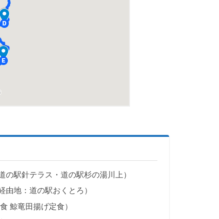
道の駅針テラス・道の駅杉の湯川上）
経由地：道の駅おくとろ）
食 鯨竜田揚げ定食）