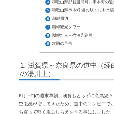
和歌山県那智勝浦町～串本町の道
和歌山県串本町 道の駅くしもと
潮岬周辺
潮岬観光タワー
潮岬灯台～宿泊先到着
次回の予告
滋賀県～奈良県の道中（経
の湯川上）
6月下旬の週末早朝、朝食もとらずに意気揚
空腹感が増してきたため、道中のコンビニでお
ち寄って軽く腹ごしらえをする事にしました