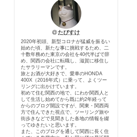
たびすけ
2020年初頭、新型コロナが猛威を振るい
始めた頃、新たな事に挑戦するため、二
十数年務めた東京の会社を40代半ばで辞
め、関西の会社に転職し、滋賀に移住し
たサラリーマンです。
旅とお酒が大好きで、愛車のHONDA
400X（2016年式）に乗って、よくツー
リングに出かけています。
初めて住む関西の地で、にわか関西人と
して生活し始めてから既に約2年経って
からのブログ開設ですが、関東・関西両
方で住んできた視点で、ツーリング旅や
街歩きなどで見聞きした各地の情報を綴
ってゆきたいと思います。
また、このブログを通して関西に長く住