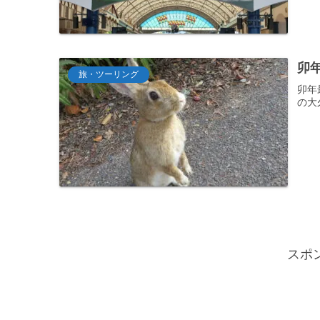
卯
旅・ツーリング
卯年
の大
スポ