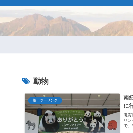
動物
南
旅・ツーリング
に
滋賀
リン
で、