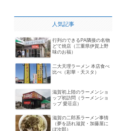
人気記事
行列のできるPA隣接の名物
どて焼店（三重県伊賀上野
味のお福）
二大天理ラーメン 本店食べ
比べ（彩華・天スタ）
滋賀初上陸のラーメンショ
ップ初訪問（ラーメンショ
ップ 愛荘店）
滋賀の二郎系ラーメン事情
（夢を語れ滋賀・加藤屋に
ぼ次郎）