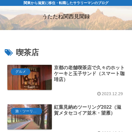
関東から滋賀に移住・転職したサラリーマンのブログ
うたたね関西見聞録
喫茶店
京都の老舗喫茶店で久々のホット
グルメ
ケーキと玉子サンド（スマート珈
琲店）
2023.12.29
紅葉見納めツーリング2022（滋
旅・ツーリング
賀メタセコイア並木・望雁）