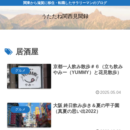
関東から滋賀に移住・転職したサラリーマンのブログ
うたたね関西見聞録
居酒屋
京都一人飲み散歩＃６（立ち飲み
グルメ
やみー（YUMMY）と花見散歩）
2025.05.04
大阪 終日飲み歩き＆夏の甲子園
グルメ
（真夏の思い出2022）