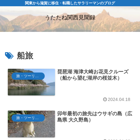
関東から滋賀に移住・転職したサラリーマンのブログ
うたたね関西見聞録
船旅
琵琶湖 海津大崎お花見クルーズ
旅・ツーリング
（船から望む湖岸の桜並木）
2024.04.18
卯年最初の旅先はウサギの島（広
旅・ツーリング
島県 大久野島）