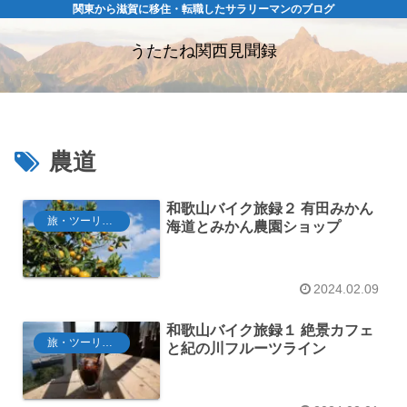
関東から滋賀に移住・転職したサラリーマンのブログ
うたたね関西見聞録
農道
和歌山バイク旅録２ 有田みかん
旅・ツーリング
海道とみかん農園ショップ
2024.02.09
和歌山バイク旅録１ 絶景カフェ
旅・ツーリング
と紀の川フルーツライン