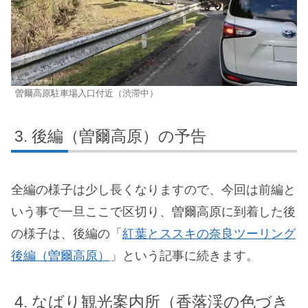
曽爾高原駐車場入口付近（渋滞中）
後編（曽爾高原）の予告
全編の様子は少し長くなりますので、今回は前編と
いう事で一旦ここで区切り、曽爾高原に到着した後
の様子は、後編の「
紅葉とススキの奈良ツーリング
後編（曽爾高原）
」という記事に続きます。
なばり観光案内所（香落渓の色づき