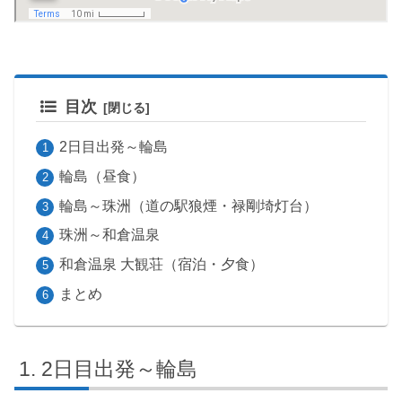
目次
2日目出発～輪島
輪島（昼食）
輪島～珠洲（道の駅狼煙・禄剛埼灯台）
珠洲～和倉温泉
和倉温泉 大観荘（宿泊・夕食）
まとめ
2日目出発～輪島