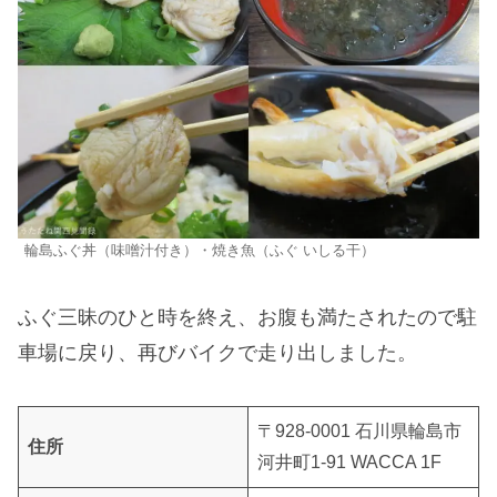
輪島ふぐ丼（味噌汁付き）・焼き魚（ふぐ いしる干）
ふぐ三昧のひと時を終え、お腹も満たされたので駐
車場に戻り、再びバイクで走り出しました。
〒928-0001 石川県輪島市
住所
河井町1-91 WACCA 1F