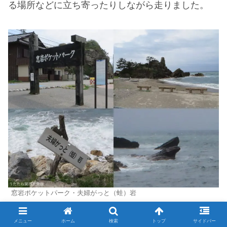
る場所などに立ち寄ったりしながら走りました。
窓岩ポケットパーク・夫婦がっと（蛙）岩
景色が良い所を見つけては停まって写真を撮ったり
メニュー
ホーム
検索
トップ
サイドバー