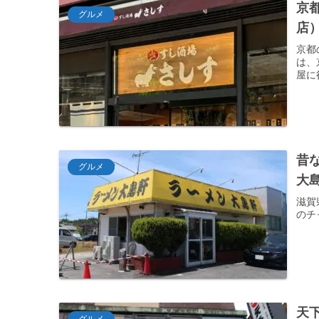
京
グルメ
店
京都
は、
屋に
昔
グルメ
大
滋賀
のチ
天
グルメ