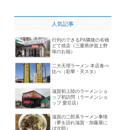
人気記事
行列のできるPA隣接の名物
どて焼店（三重県伊賀上野
味のお福）
二大天理ラーメン 本店食べ
比べ（彩華・天スタ）
滋賀初上陸のラーメンショ
ップ初訪問（ラーメンショ
ップ 愛荘店）
滋賀の二郎系ラーメン事情
（夢を語れ滋賀・加藤屋に
ぼ次郎）