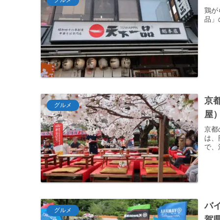
鶏が
品」
京
グルメ
屋
京都
は、
で、
バ
グルメ
賀県