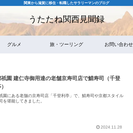
関東から滋賀に移住・転職したサラリーマンのブログ
うたたね関西見聞録
グルメ
旅・ツーリング
お問い合わせ
都祇園 建仁寺御用達の老舗京寿司店で鯖寿司（千登
亭）
祇園にある老舗の京寿司店「千登利亭」で、鯖寿司や京都スタイル
司を堪能してきました。
2024.11.28