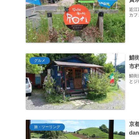
近江
カフ
鯖
グルメ
市朽
鯖街
とジ
京
旅・ツーリング
da