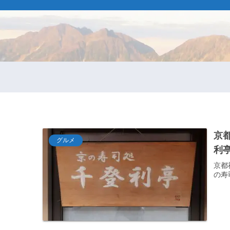
京
グルメ
利
京都
の寿