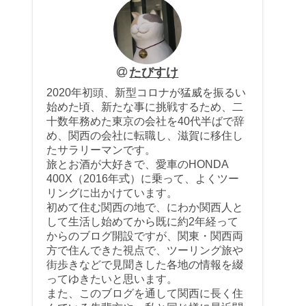
たびすけ
2020年初頭、新型コロナが猛威を振るい
始めた頃、新たな事に挑戦するため、二
十数年務めた東京の会社を40代半ばで辞
め、関西の会社に転職し、滋賀に移住し
たサラリーマンです。
旅とお酒が大好きで、愛車のHONDA
400X（2016年式）に乗って、よくツー
リングに出かけています。
初めて住む関西の地で、にわか関西人と
して生活し始めてから既に約2年経って
からのブログ開設ですが、関東・関西両
方で住んできた視点で、ツーリング旅や
街歩きなどで見聞きした各地の情報を綴
ってゆきたいと思います。
また、このブログを通して関西に長く住