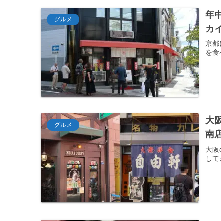
年
グルメ
カイ
京都
を食
大
グルメ
南
大阪
して