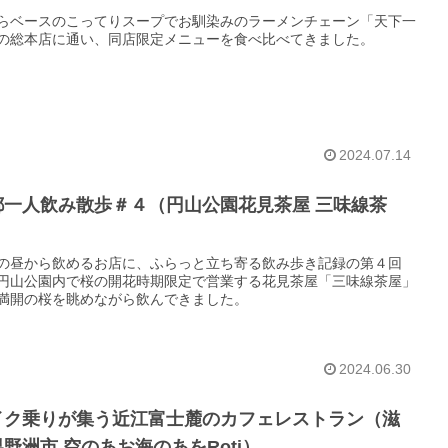
らベースのこってりスープでお馴染みのラーメンチェーン「天下一
の総本店に通い、同店限定メニューを食べ比べてきました。
2024.07.14
都一人飲み散歩＃４（円山公園花見茶屋 三味線茶
）
の昼から飲めるお店に、ふらっと立ち寄る飲み歩き記録の第４回
円山公園内で桜の開花時期限定で営業する花見茶屋「三味線茶屋」
満開の桜を眺めながら飲んできました。
2024.06.30
イク乗りが集う近江富士麓のカフェレストラン（滋
野洲市 空のあお海のあをRoti）