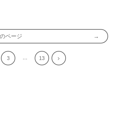
のページ
…
次
3
13
へ