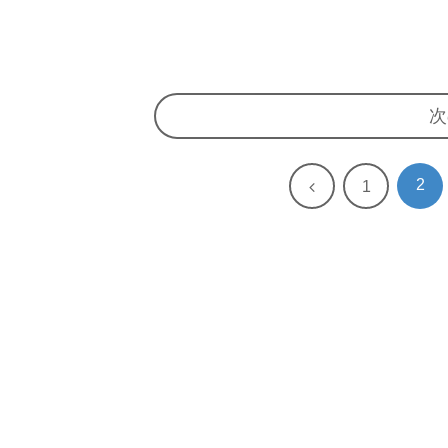
次
2
前
1
へ