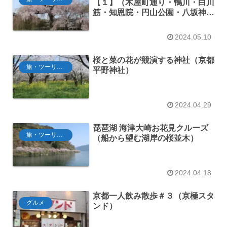
【１】（木屋町通り・鴨川・白川
筋・知恩院・円山公園・八坂神
社）
2024.05.10
桜と菜の花が競演する神社（京都
旅・ツーリング
平野神社）
2024.04.29
琵琶湖 海津大崎お花見クルーズ
旅・ツーリング
（船から望む湖岸の桜並木）
2024.04.18
京都一人飲み散歩＃３（京極スタ
グルメ
ンド）