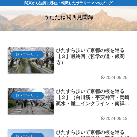
関東から滋賀に移住・転職したサラリーマンのブログ
うたたね関西見聞録
ひたすら歩いて京都の桜を巡る
旅・ツーリング
【３】最終回（哲学の道・銀閣
寺）
2024.05.25
ひたすら歩いて京都の桜を巡る
旅・ツーリング
【２】（白川筋・平安神宮・岡崎
疏水・蹴上インクライン・南禅
寺）
2024.05.19
ひたすら歩いて京都の桜を巡る
旅・ツーリング