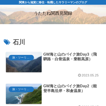
関東から滋賀に移住・転職したサラリーマンのブログ
うたたね関西見聞録
石川
GW海と山のバイク旅Day3（飛
旅・ツーリング
騨路・白骨温泉・乗鞍高原）
2023.05.25
GW海と山のバイク旅Day2（能
旅・ツーリング
登半島沿岸・和倉温泉）