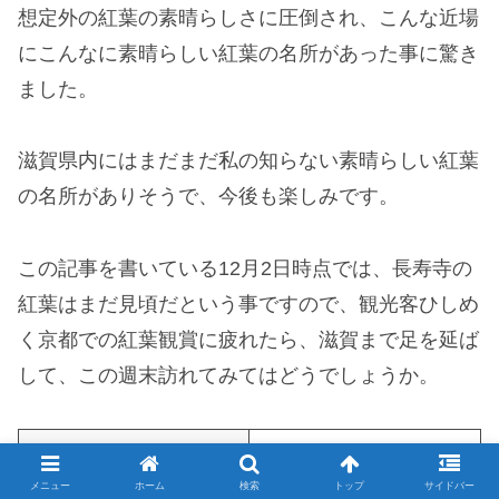
想定外の紅葉の素晴らしさに圧倒され、こんな近場
にこんなに素晴らしい紅葉の名所があった事に驚き
ました。
滋賀県内にはまだまだ私の知らない素晴らしい紅葉
の名所がありそうで、今後も楽しみです。
この記事を書いている12月2日時点では、長寿寺の
紅葉はまだ見頃だという事ですので、観光客ひしめ
く京都での紅葉観賞に疲れたら、滋賀まで足を延ば
して、この週末訪れてみてはどうでしょうか。
〒520-3111 滋賀県湖南市
住所
東寺5丁目1-11
メニュー
ホーム
検索
トップ
サイドバー