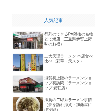
人気記事
行列のできるPA隣接の名物
どて焼店（三重県伊賀上野
味のお福）
二大天理ラーメン 本店食べ
比べ（彩華・天スタ）
滋賀初上陸のラーメンショ
ップ初訪問（ラーメンショ
ップ 愛荘店）
滋賀の二郎系ラーメン事情
（夢を語れ滋賀・加藤屋に
ぼ次郎）