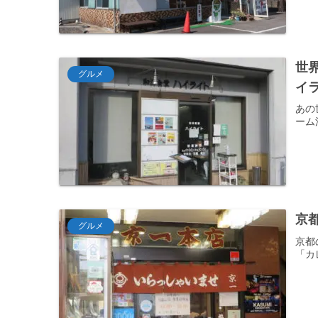
世
グルメ
イ
あの
ーム
京
グルメ
京都
「カ