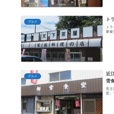
ト
グルメ
トラ
衆食
近
グルメ
雪
安土
堂」