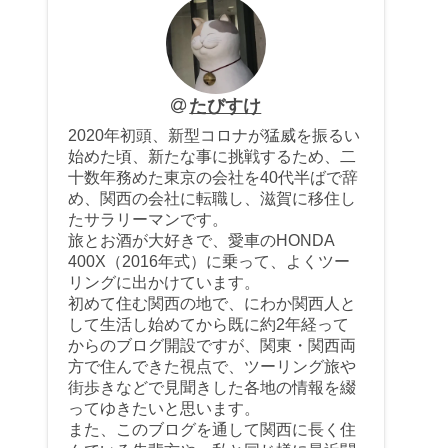
たびすけ
2020年初頭、新型コロナが猛威を振るい
始めた頃、新たな事に挑戦するため、二
十数年務めた東京の会社を40代半ばで辞
め、関西の会社に転職し、滋賀に移住し
たサラリーマンです。
旅とお酒が大好きで、愛車のHONDA
400X（2016年式）に乗って、よくツー
リングに出かけています。
初めて住む関西の地で、にわか関西人と
して生活し始めてから既に約2年経って
からのブログ開設ですが、関東・関西両
方で住んできた視点で、ツーリング旅や
街歩きなどで見聞きした各地の情報を綴
ってゆきたいと思います。
また、このブログを通して関西に長く住