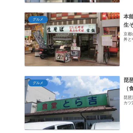
本
グルメ
生
京都
丼と
琵
グルメ
（
琵琶
カツ