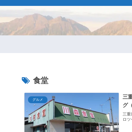
食堂
三
グルメ
グ
三重
ロツ