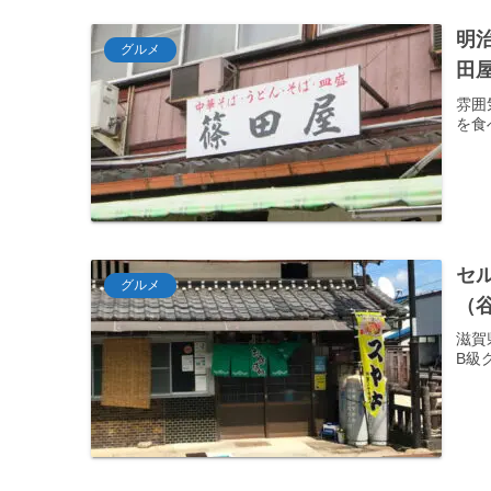
明
グルメ
田
雰囲
を食
セ
グルメ
（
滋賀
B級