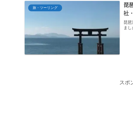
琵
旅・ツーリング
社
琵琶
まし
スポ