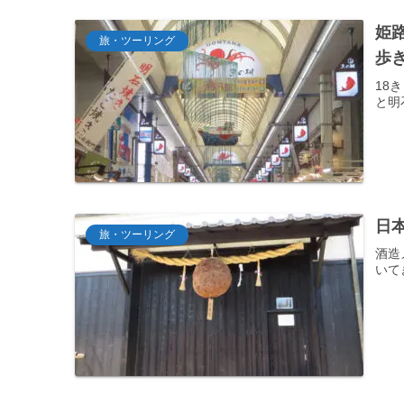
姫路
旅・ツーリング
歩
18
と明
日
旅・ツーリング
酒造
いて