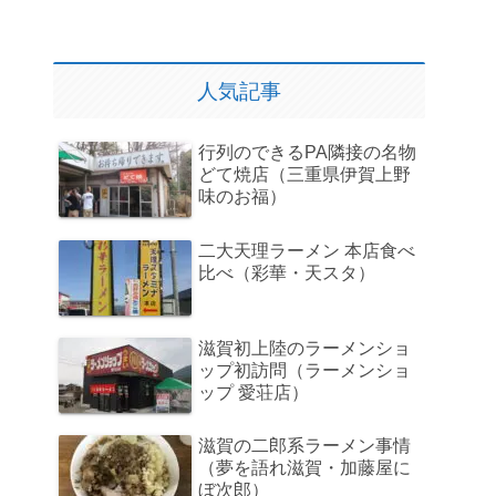
人気記事
行列のできるPA隣接の名物
どて焼店（三重県伊賀上野
味のお福）
二大天理ラーメン 本店食べ
比べ（彩華・天スタ）
滋賀初上陸のラーメンショ
ップ初訪問（ラーメンショ
ップ 愛荘店）
滋賀の二郎系ラーメン事情
（夢を語れ滋賀・加藤屋に
ぼ次郎）