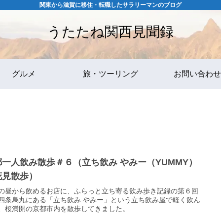
関東から滋賀に移住・転職したサラリーマンのブログ
うたたね関西見聞録
グルメ
旅・ツーリング
お問い合わせ
都一人飲み散歩＃６（立ち飲み やみー（YUMMY）
花見散歩）
の昼から飲めるお店に、ふらっと立ち寄る飲み歩き記録の第６回
四条烏丸にある「立ち飲み やみー」という立ち飲み屋で軽く飲ん
、桜満開の京都市内を散歩してきました。