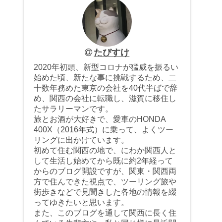
たびすけ
2020年初頭、新型コロナが猛威を振るい
始めた頃、新たな事に挑戦するため、二
十数年務めた東京の会社を40代半ばで辞
め、関西の会社に転職し、滋賀に移住し
たサラリーマンです。
旅とお酒が大好きで、愛車のHONDA
400X（2016年式）に乗って、よくツー
リングに出かけています。
初めて住む関西の地で、にわか関西人と
して生活し始めてから既に約2年経って
からのブログ開設ですが、関東・関西両
方で住んできた視点で、ツーリング旅や
街歩きなどで見聞きした各地の情報を綴
ってゆきたいと思います。
また、このブログを通して関西に長く住