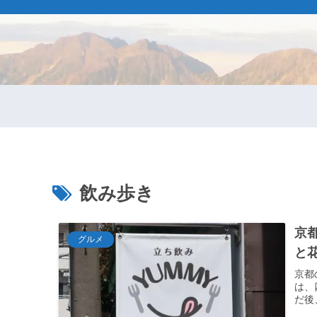
飲み歩き
京
グルメ
と
京都
は、
だ後