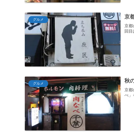
京
グルメ
京都
回目
秋
グルメ
京都
べ」