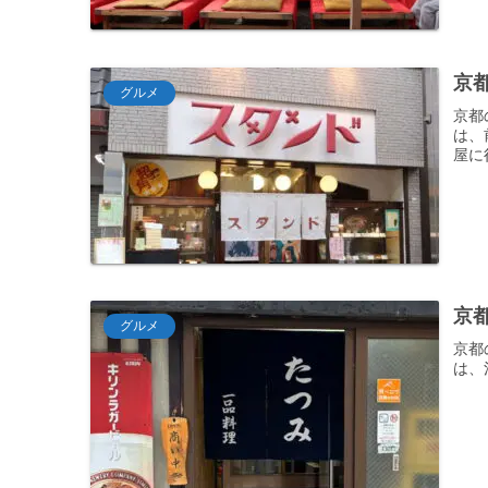
京
グルメ
京都
は、
屋に
京
グルメ
京都
は、